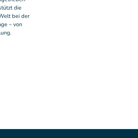
tützt die
Welt bei der
nge – von
lung.