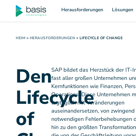
Herausforderungen
Lösungen
HEIM
>
HERAUSFORDERUNGEN
>
LIFECYCLE OF CHANGE
Den
SAP bildet das Herzstück der IT-In
fast aller großen Unternehmen un
Kernfunktionen wie Finanzen, Per
Lifecycle
Operations. Diese Unternehmen m
tagtäglich mit Veränderungen
of
auseinandersetzen, von zwingend
notwendigen Fehlerbehebungen d
hin zu den größten Transformation
die von der Geschäftsleitung vora