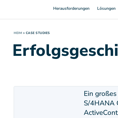
Herausforderungen
Lösungen
HEIM
>
CASE STUDIES
Erfolgsgesch
Ein großes
S/4HANA Gr
ActiveCont