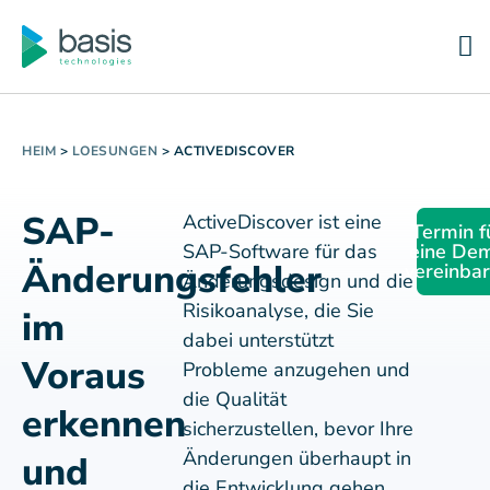
HEIM
>
LOESUNGEN
>
ACTIVEDISCOVER
SAP-
ActiveDiscover ist eine
Termin f
SAP-Software für das
eine De
Änderungsfehler
vereinba
Änderungsdesign und die
Risikoanalyse, die Sie
im
dabei unterstützt
Voraus
Probleme anzugehen und
die Qualität
erkennen
sicherzustellen, bevor Ihre
Änderungen überhaupt in
und
die Entwicklung gehen.